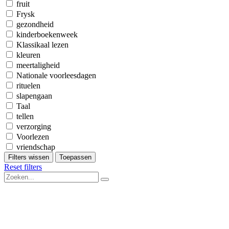
fruit
Frysk
gezondheid
kinderboekenweek
Klassikaal lezen
kleuren
meertaligheid
Nationale voorleesdagen
rituelen
slapengaan
Taal
tellen
verzorging
Voorlezen
vriendschap
Filters wissen
Toepassen
Reset filters