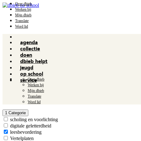
Over dbieb
Werken bij
Mijn dbieb
Translate
Word lid
agenda
collectie
doen
dbieb helpt
jeugd
op school
Over dbieb
service
Werken bij
Mijn dbieb
Translate
Word lid
1
Categorie
scholing en voorlichting
digitale geletterdheid
leesbevordering
Vertelplaten