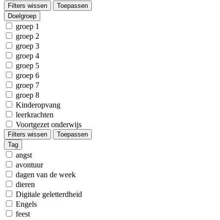
Filters wissen
Toepassen
Doelgroep
groep 1
groep 2
groep 3
groep 4
groep 5
groep 6
groep 7
groep 8
Kinderopvang
leerkrachten
Voortgezet onderwijs
Filters wissen
Toepassen
Tag
angst
avontuur
dagen van de week
dieren
Digitale geletterdheid
Engels
feest